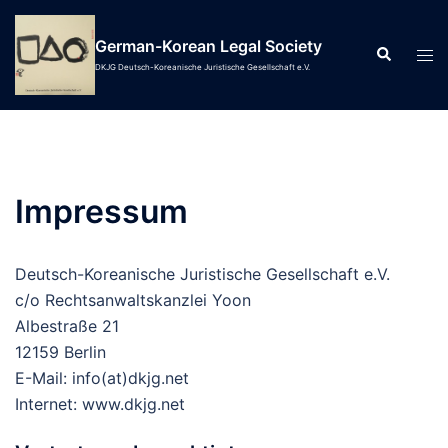
Skip
to
German-Korean Legal Society
Search
Tog
content
DKJG Deutsch-Koreanische Juristische Gesellschaft e.V.
men
Impressum
Deutsch-Koreanische Juristische Gesellschaft e.V.
c/o Rechtsanwaltskanzlei Yoon
Albestraße 21
12159 Berlin
E-Mail: info(at)dkjg.net
Internet: www.dkjg.net